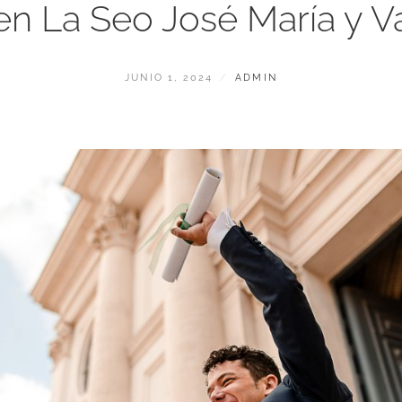
en La Seo José María y V
PUBLICADO
POR
JUNIO 1, 2024
ADMIN
EL