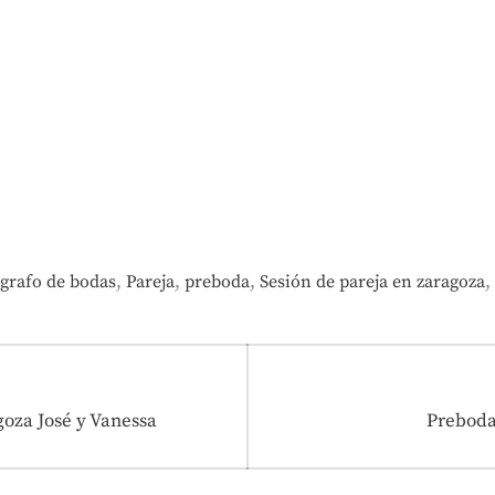
,
,
,
,
ografo de bodas
Pareja
preboda
Sesión de pareja en zaragoza
Entrada
oza José y Vanessa
Preboda
siguient