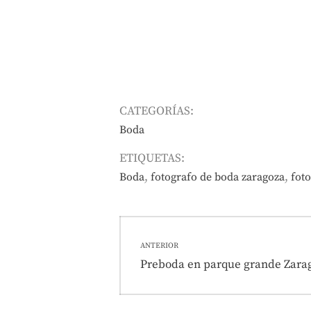
CATEGORÍAS:
Boda
ETIQUETAS:
,
,
Boda
fotografo de boda zaragoza
fot
Navegación
ANTERIOR
de
Entrada
Preboda en parque grande Zarag
anterior:
entradas