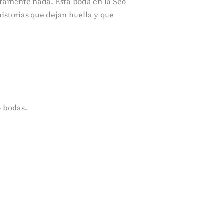
utamente nada. Esta boda en la Seo
historias que dejan huella y que
o bodas.