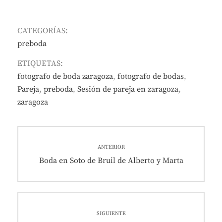
CATEGORÍAS:
preboda
ETIQUETAS:
fotografo de boda zaragoza
,
fotografo de bodas
,
Pareja
,
preboda
,
Sesión de pareja en zaragoza
,
zaragoza
Navegación
ANTERIOR
de
Entrada
Boda en Soto de Bruil de Alberto y Marta
anterior:
entradas
SIGUIENTE