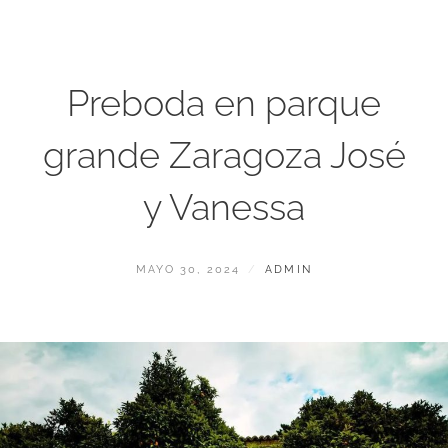
Preboda en parque
grande Zaragoza José
y Vanessa
PUBLICADO
POR
MAYO 30, 2024
ADMIN
EL