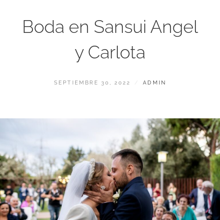
Boda en Sansui Angel
y Carlota
PUBLICADO
POR
SEPTIEMBRE 30, 2022
ADMIN
EL