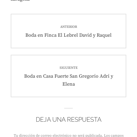
Navegación
ANTERIOR
de
Entrada
Boda en Finca El Lebrel David y Raquel
anterior:
entradas
SIGUIENTE
Entrada
Boda en Casa Fuerte San Gregorio Adri y
siguiente:
Elena
DEJA UNA RESPUESTA
Tu dirección de correo electrónico no será publicada.
Los campos